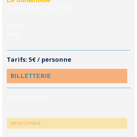
2 avenue du Mas Salat - 34150 GIGNAC
En salle
Assis
Tarifs:
5€ / personne
BILLETTERIE
À partir de 8 ans
INFOS COVID-19