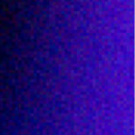
1
9
/
0
1
+
2
3
/
0
3
+
1
1
/
0
5