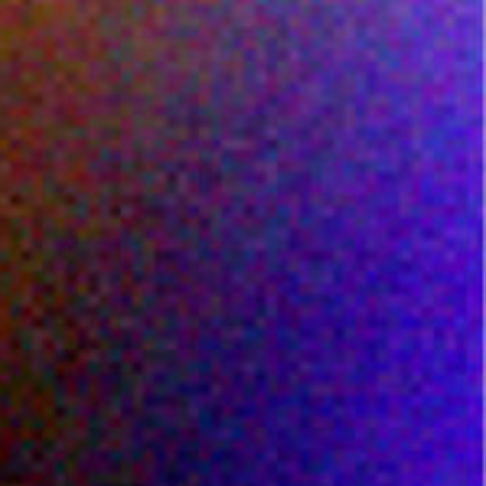
N
É
D
I
T
E
À
C
H
A
Q
U
E
S
O
I
R
É
E
L