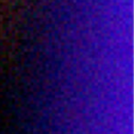
E
S
P
O
C
H
E
T
T
E
S
S
U
R
P