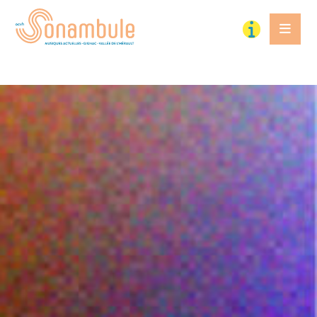
OCTOBRE
U
N
E
E
X
P
É
R
I
E
N
C
E
I