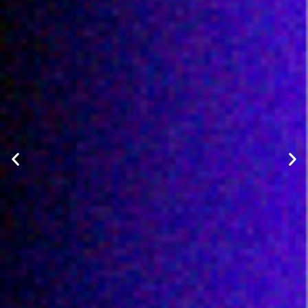
R
I
S
E
S
1
5
/
0
9
+
1
0
/
1
1
+